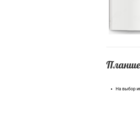
Планше
На выбор и