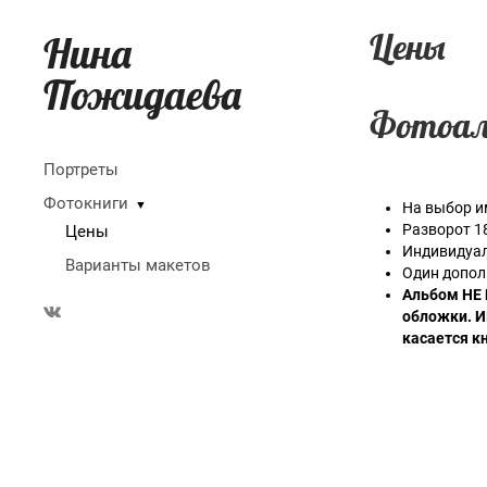
Цены
Нина
Пожидаева
Фотоал
Портреты
Фотокниги
▼
На выбор и
Разворот 1
Цены
Индивидуал
Варианты макетов
Один допол
Альбом НЕ 
обложки. И
касается кн